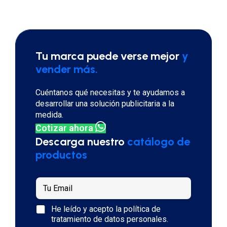
Tu marca puede verse mejor
y
vender más.
Cuéntanos qué necesitas y te ayudamos a
desarrollar una solución publicitaria a la
medida.
Cotizar ahora
Descarga nuestro
catálogo de
productos
T
u
e
e
P
He leído y acepto la
política de
m
m
o
tratamiento de datos personales
.
a
a