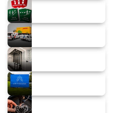
Avisos publicitarios
Atrae miradas y potencia tu marca.
Señalización
Haz que cada espacio comunique de forma clara y
profesional.
Branding vehicular
Convierte tus vehículos en publicidad en
movimiento.
Branding comercial
Dale personalidad y presencia a cada espacio de tu
marca.
Impresión
digital y gran formato