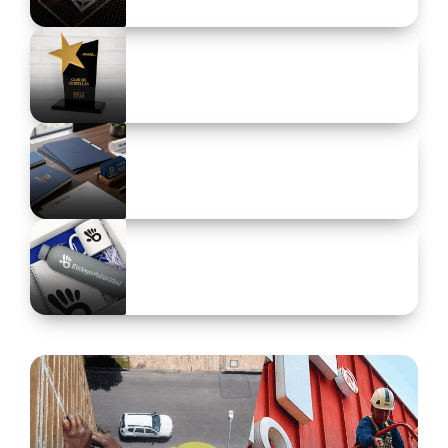
Lleva tus ideas a gran escala con calidad e impacto
visual.
Acrílicos y corte láser
Diseños personalizados con precisión y creatividad
en cada corte.
Trofeos y reconocimientos
Premios diseñados para inspirar orgullo y
excelencia.
Litografía y papelería
Impresos corporativos con identidad visual y
excelente presentación.
Artículos Promocionales
Elementos que impulsan tus campañas y aumentan
la visibilidad.