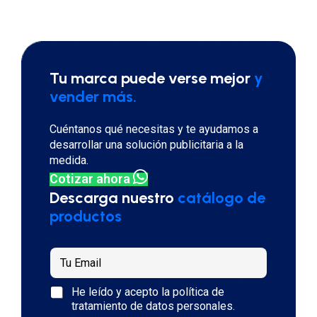
Tu marca puede verse mejor
y
vender más.
Cuéntanos qué necesitas y te ayudamos a
desarrollar una solución publicitaria a la
medida.
Cotizar ahora
Descarga nuestro
catálogo de
productos
T
u
e
P
P
He leído y acepto la
política de
m
o
o
tratamiento de datos personales
.
a
l