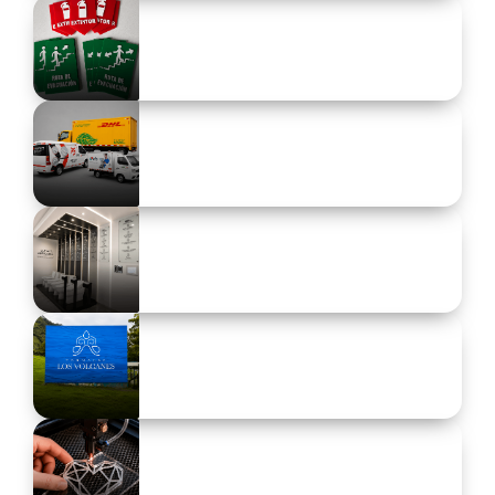
Avisos publicitarios
Atrae miradas y potencia tu marca.
Señalización
Haz que cada espacio comunique de forma clara y
profesional.
Branding vehicular
Convierte tus vehículos en publicidad en
movimiento.
Branding comercial
Dale personalidad y presencia a cada espacio de tu
marca.
Impresión
digital y gran formato