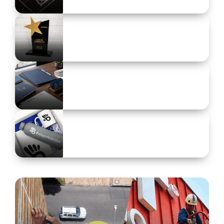
Lleva tus ideas a gran escala con calidad e impacto
visual.
Acrílicos y corte láser
Diseños personalizados con precisión y creatividad
en cada corte.
Trofeos y reconocimientos
Premios diseñados para inspirar orgullo y
excelencia.
Litografía y papelería
Impresos corporativos con identidad visual y
excelente presentación.
Artículos Promocionales
Elementos que impulsan tus campañas y aumentan
la visibilidad.